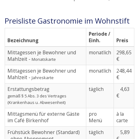
Preisliste Gastronomie im Wohnstift
Periode /
Bezeichnung
Einh.
Preis
Mittagessen je Bewohner und
monatlich
298,65
Mahlzeit -
€
Monatskarte
Mittagessen je Bewohner und
monatlich
248,44
Mahlzeit -
€
Jahreskarte
Erstattungsbetrag
täglich
4,63
€
gemäß § 5 Abs. 3 des Vertrages
(Krankenhaus u. Abwesenheit)
Mittagsmenü für externe Gäste
pro
à la
im Café Birkenhof
Menü
carte
Frühstück Bewohner (Standard)
täglich
5,89
- ohne Abonnement
€