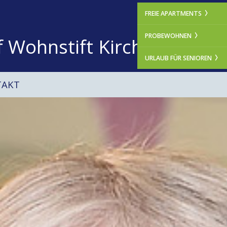
FREIE APARTMENTS
PROBEWOHNEN
f Wohnstift Kirchrode
URLAUB FÜR SENIOREN
TAKT
Nex